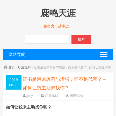
鹿鸣天涯
越努力，越幸运。
搜索
网站导航
首页
>
职业规划
> 证书是用来改善与增强，而不是代替？ –如何让钱主动来
找你？
证书是用来改善与增强，而不是代替？ –
2019
08-23
如何让钱主动来找你？
jacky
职业规划
围观
542
次
留下评论
编辑日期：
2019-08-26
如何让钱来主动找你呢？
字体：
大
中
小