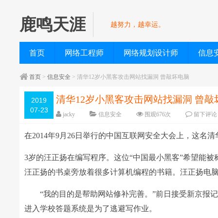
鹿鸣天涯
越努力，越幸运。
首页
网络工程师
网络规划设计师
信息
首页
>
信息安全
> 清华12岁小黑客攻击网站找漏洞 曾敲坏电脑
清华12岁小黑客攻击网站找漏洞 曾敲
2019
07-23
jacky
信息安全
围观
676
次
留下评论
在2014年9月26日举行的中国互联网安全大会上，这名
3岁的汪正扬在编写程序。这位“中国最小黑客”希望能被称
汪正扬的书桌旁放着很多计算机编程的书籍。汪正扬电
“我的目的是帮助网站修补完善。”前日接受新京报记
进入学校答题系统是为了逃避写作业。