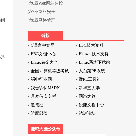
第6章Web网站建设
第7章网络安全
得到
第8章网络管理
链接
C语言中文网
H3C技术资料
H3C文档中心
Huawei技术支持
现实
Linux命令大全
Linux系统下载站
全国计算机等级考试
大白菜PE系统
弱电行业网
微PE工具箱
我告诉你MSDN
新华三大学
。
月梦信安专栏
网络之路
道德经
锐捷文档中心
雏鹰部落
鸿鹄论坛
鹿鸣天涯公众号