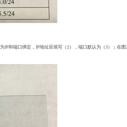
示为IP和端口绑定，IP地址应填写（2），端口默认为（3）；在图2