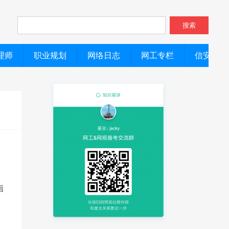
搜索
理师
职业规划
网络日志
网工专栏
信安专栏
指