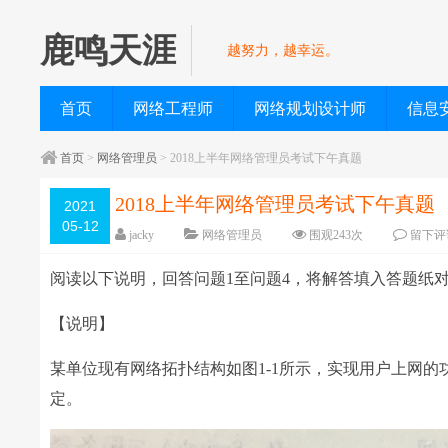
鹿鸣天涯
越努力，越幸运。
首页
网络工程师
网络规划设计师
信息
首页
>
网络管理员
> 2018上半年网络管理员考试下午真题
2018上半年网络管理员考试下午真题
2021
05-12
jacky
网络管理员
围观
243
次
留下评
阅读以下说明，回答问题1至问题4，将解答填入答题纸
【说明】
某单位现有网络拓扑结构如图1-1所示，实现用户上网
定。